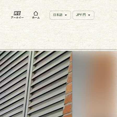
日本語
JPY 円
アールイー
ホーム