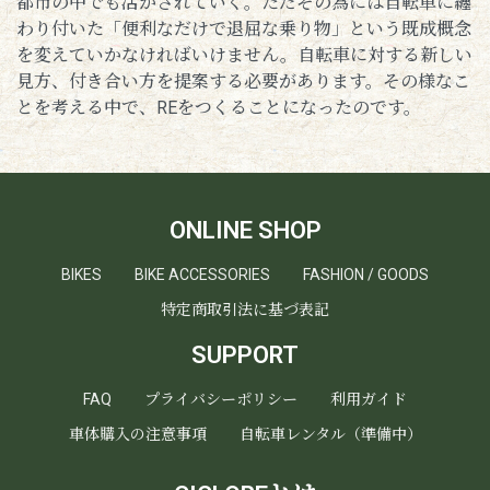
都市の中でも活かされていく。ただその為には自転車に纏
わり付いた「便利なだけで退屈な乗り物」という既成概念
を変えていかなければいけません。自転車に対する新しい
見方、付き合い方を提案する必要があります。その様なこ
とを考える中で、REをつくることになったのです。
ONLINE SHOP
BIKES
BIKE ACCESSORIES
FASHION / GOODS
特定商取引法に基づ表記
SUPPORT
FAQ
プライバシーポリシー
利用ガイド
車体購入の注意事項
自転車レンタル（準備中）