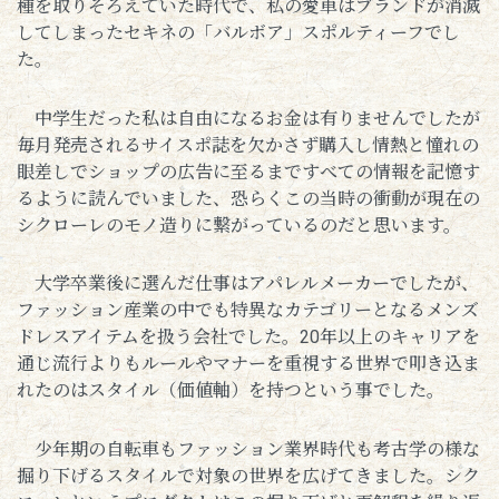
種を取りそろえていた時代で、私の愛車はブランドが消滅
してしまったセキネの「バルボア」スポルティーフでし
た。
中学生だった私は自由になるお金は有りませんでしたが
毎月発売されるサイスポ誌を欠かさず購入し情熱と憧れの
眼差しでショップの広告に至るまですべての情報を記憶す
るように読んでいました、恐らくこの当時の衝動が現在の
シクローレのモノ造りに繋がっているのだと思います。
大学卒業後に選んだ仕事はアパレルメーカーでしたが、
ファッション産業の中でも特異なカテゴリーとなるメンズ
ドレスアイテムを扱う会社でした。20年以上のキャリアを
通じ流行よりもルールやマナーを重視する世界で叩き込ま
れたのはスタイル（価値軸）を持つという事でした。
少年期の自転車もファッション業界時代も考古学の様な
掘り下げるスタイルで対象の世界を広げてきました。シク