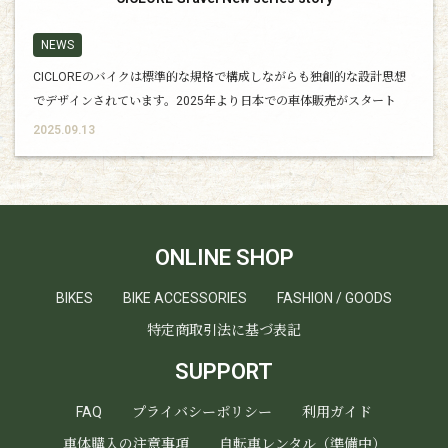
NEWS
CICLOREのバイクは標準的な規格で構成しながらも独創的な設計思想
でデザインされています。2025年より日本での車体販売がスタート
し、実際に車体に触れて頂く機会も増えてきていますが、まだまだブ
2025.09.13
ランドとしてお伝えしたい事が沢山あります。今回のコラムは
ONLINE SHOP
BIKES
BIKE ACCESSORIES
FASHION / GOODS
特定商取引法に基づ表記
SUPPORT
FAQ
プライバシーポリシー
利用ガイド
車体購入の注意事項
自転車レンタル（準備中）