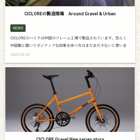
CICLOREの製造現場 Around Gravel & Urban
NEWS
CICLOREのバイクは中国のフレーム工場で製造されています。恐らく
中国製と聞いてポジティブな印象を持つ方はまだまだ少ないと思いま
すが、実のところ実態が良く分からずステレオタイプな思い込みが多
2025.09.23
いのでは？今回のコラムはそんな製造の背景をお伝えしてイメー
CICLORE Gravel New series story