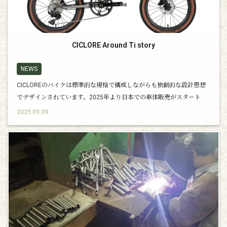
CICLORE Around Ti story
NEWS
CICLOREのバイクは標準的な規格で構成しながらも独創的な設計思想
でデザインされています。2025年より日本での車体販売がスタート
し、実際に車体に触れて頂く機会も増えてきていますが、まだまだブ
2025.09.09
ランドとしてお伝えしたい事が沢山あります。今回のコラムは