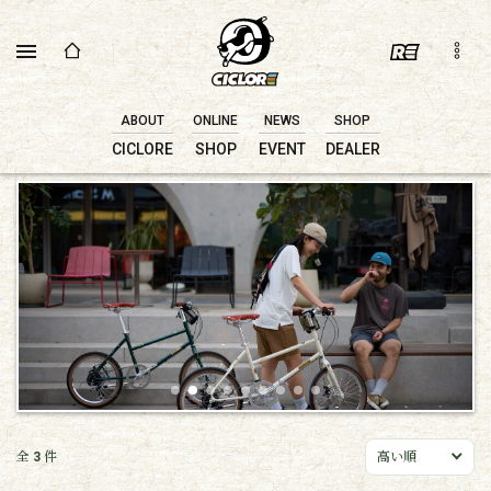
ABOUT
ONLINE
NEWS
SHOP
CICLORE
SHOP
EVENT
DEALER
全
3
件
高い順