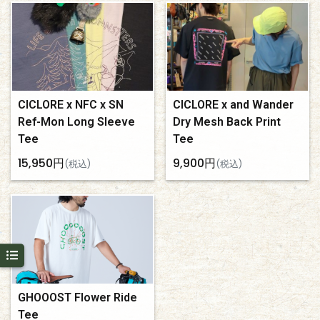
CICLORE x NFC x SN
CICLORE x and Wander
Ref-Mon Long Sleeve
Dry Mesh Back Print
Tee
Tee
15,950円
9,900円
(税込)
(税込)
GHOOOST Flower Ride
Tee