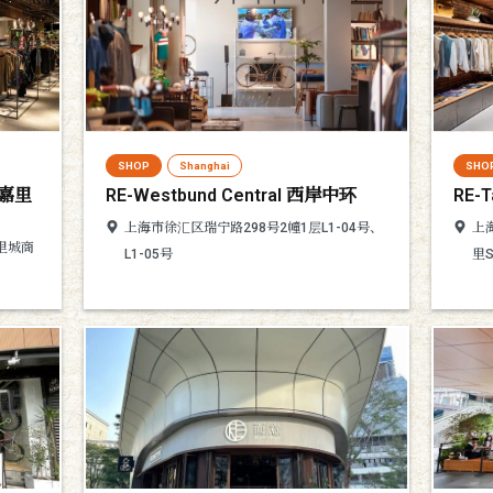
SHOP
Shanghai
SHO
东嘉里
RE-Westbund Central 西岸中环
RE-
上海市徐汇区瑞宁路298号2幢1层L1-04号、
上
里城商
L1-05号
里S