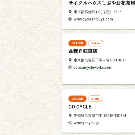
サイクルハウスしぶやお花茶
東京都葛飾区お花茶屋1-26-2
www.cycleshibuya.com
DEALER
Tokyo
盆栽自転車店
東京都渋谷区千駄ヶ谷4-11-8-1F
bonsaicycleworks.com
DEALER
Aichi
GO CYCLE
愛知県名古屋市中川区福住町3-4
www.gocycle.jp