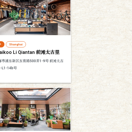
P
Shanghai
Taikoo Li Qiantan 前滩太古里
海市浦东新区东育路500弄1-9号 前滩太古
-L1-14b号