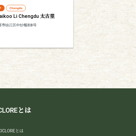
P
Chengdu
Taikoo Li Chengdu 太古里
都市锦江区中纱帽街8号
ICLOREとは
CICLOREとは