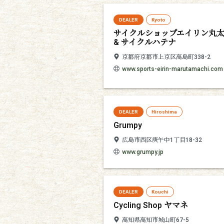
DEALER
Kyoto
サイクルショップエイリン丸
& サイクルハテナ
京都府京都市上京区高島町338-2
www.sports-eirin-marutamachi.com
DEALER
Hiroshima
Grumpy
広島市西区庚午中1丁目18-32
www.grumpy.jp
DEALER
Kouchi
Cycling Shop ヤマネ
高知県高知市城山町67-5