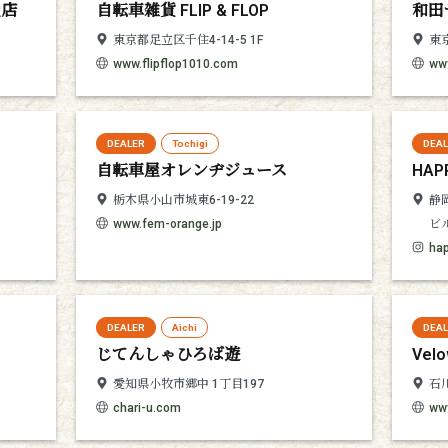
屋店
自転車雑貨 FLIP & FLOP
和田
東京都足立区千住4-14-5 1F
東
www.flipflop1010.com
ww
DEALER
Tochigi
DEA
自転車屋オレンヂジュース
HAP
栃木県小山市城東6-19-22
静
www.fem-orange.jp
ビル
ha
DEALER
Aichi
DEA
じてんしゃひろば遊
Velo
愛知県小牧市郷中 1丁目197
石
chari-u.com
www