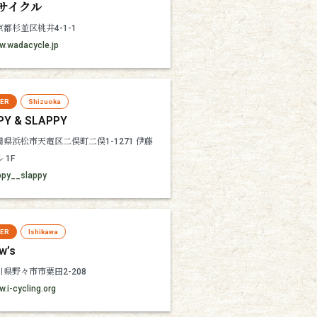
サイクル
京都杉並区桃井4-1-1
w.wadacycle.jp
LER
Shizuoka
PY & SLAPPY
岡県浜松市天竜区二俣町二俣1-1271 伊藤
 1F
ppy__slappy
LER
Ishikawa
w’s
川県野々市市粟田2-208
.i-cycling.org