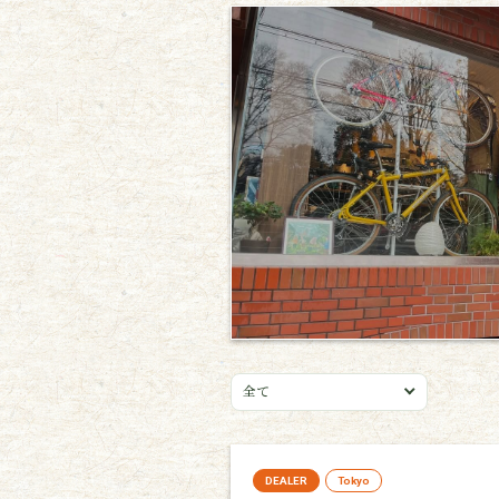
全て
DEALER
Tokyo