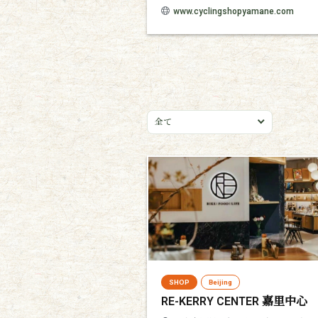
www.cyclingshopyamane.com
全て
SHOP
Beijing
RE-KERRY CENTER 嘉里中心