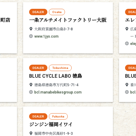
DEALER
Osaka
DEA
太町店
一条アルチメイトファクトリー大阪
エレ
大阪府箕面市白島3-7-8
広
www.1jyo.com
ー
el
DEALER
Tokushima
DEA
BLUE CYCLE LABO 徳島
BLU
徳島県徳島市万代町5-71-4
香
bcl.manabebikesgroup.com
bc
DEALER
Fukuoka
ジンジン福岡イワイ
福岡市中央区高砂1-9-3