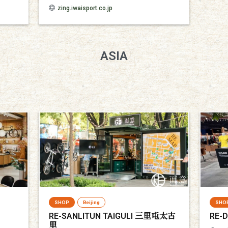
zing.iwaisport.co.jp
ASIA
SHOP
Beijing
SHO
RE-SANLITUN TAIGULI 三里屯太古
RE-
里