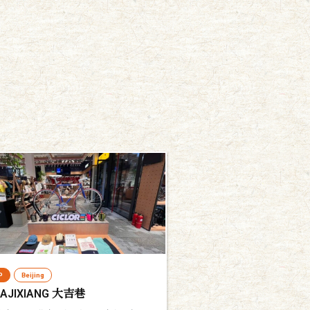
P
Beijing
DAJIXIANG 大吉巷