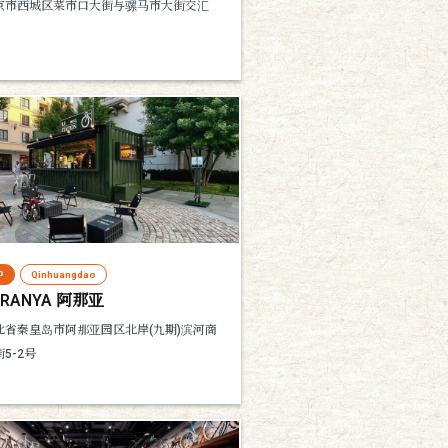
京市西城区菜市口大街与骡马市大街交汇
P
Qinhuangdao
ARANYA 阿那亚
北省秦皇岛市阿那亚园区北岸(九期)滨河商
5-2号