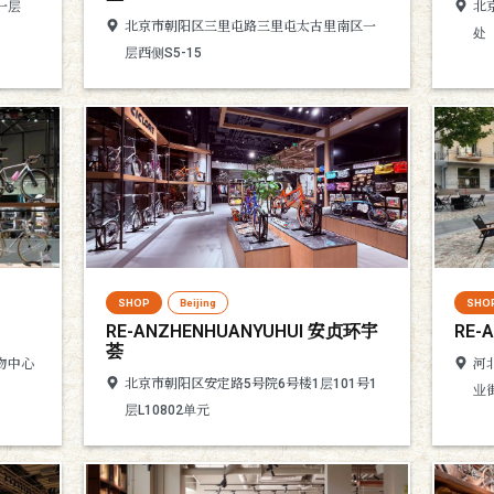
一层
北
北京市朝阳区三里屯路三里屯太古里南区一
处
层西侧S5-15
SHOP
Beijing
SHO
RE-ANZHENHUANYUHUI 安贞环宇
RE-
荟
物中心
河
北京市朝阳区安定路5号院6号楼1层101号1
业街
层L10802单元